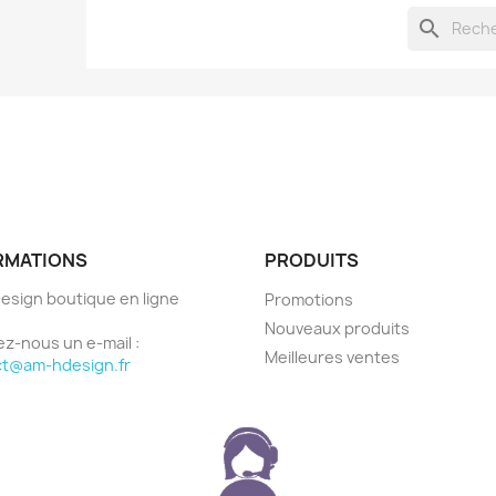
search
e la liste d'envies
Annuler
Créer une liste d'envies
RMATIONS
PRODUITS
sign boutique en ligne
Promotions
e
Nouveaux produits
z-nous un e-mail :
Meilleures ventes
ct@am-hdesign.fr