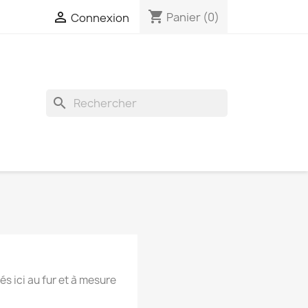
shopping_cart

Panier
(0)
Connexion
search
×
és ici au fur et à mesure