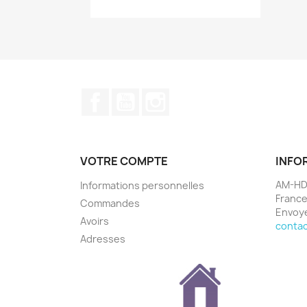
Nom d
Facebook
YouTube
Instagram
VOTRE COMPTE
INFO
AM-HDe
Informations personnelles
Franc
Commandes
Envoye
Avoirs
conta
Adresses