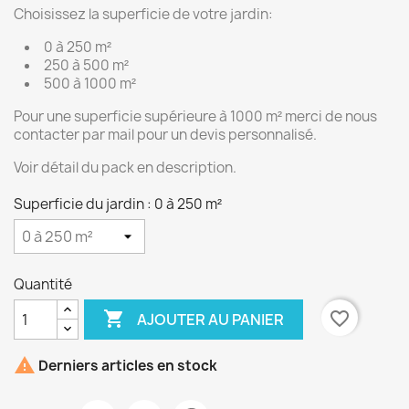
Choisissez la superficie de votre jardin:
0 à 250 m²
250 à 500 m²
500 à 1000 m²
Pour une superficie supérieure à 1000 m² merci de nous
contacter par mail pour un devis personnalisé.
Voir détail du pack en description.
Superficie du jardin : 0 à 250 m²
Quantité

favorite_border
AJOUTER AU PANIER

Derniers articles en stock