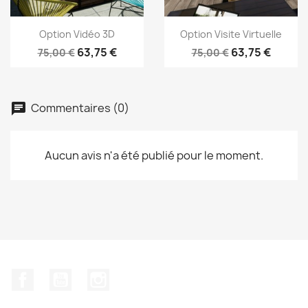
Aperçu rapide
Aperçu rapide


Option Vidéo 3D
Option Visite Virtuelle
63,75 €
63,75 €
75,00 €
75,00 €
Commentaires (0)
Aucun avis n'a été publié pour le moment.
Facebook
YouTube
Instagram