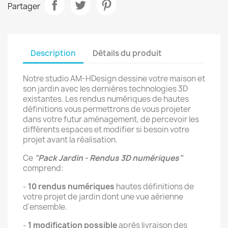
Partager
Description
Détails du produit
Notre studio AM-HDesign dessine votre maison et
son jardin avec les dernières technologies 3D
existantes. Les rendus numériques de hautes
définitions vous permettrons de vous projeter
dans votre futur aménagement, de percevoir les
différents espaces et modifier si besoin votre
projet avant la réalisation.
Ce
"Pack Jardin - Rendus 3D numériques"
comprend:
×
Créer une liste d'envies
-
10 rendus numériques
hautes définitions de
votre projet de jardin dont une vue aérienne
d'ensemble.
Nom de la liste d'envies
-
1 modification possible
après livraison des