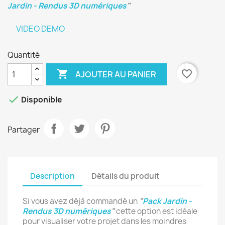
Jardin - Rendus 3D numériques
"
VIDEO DEMO
Quantité

favorite_border
AJOUTER AU PANIER

Disponible
Partager
×
Description
Détails du produit
Créer une liste d'envies
Si vous avez déjà commandé un
"
Pack Jardin -
Nom de la liste d'envies
Rendus 3D numériques
"
cette option est idéale
pour visualiser votre projet dans les moindres