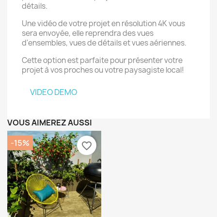
détails.
Une vidéo de votre projet en résolution 4K vous
sera envoyée, elle reprendra des vues
Annuler
Créer une liste d'envies
d'ensembles, vues de détails et vues aériennes.
Cette option est parfaite pour présenter votre
projet à vos proches ou votre paysagiste local!
VIDEO DEMO
VOUS AIMEREZ AUSSI
-15%
favorite_border