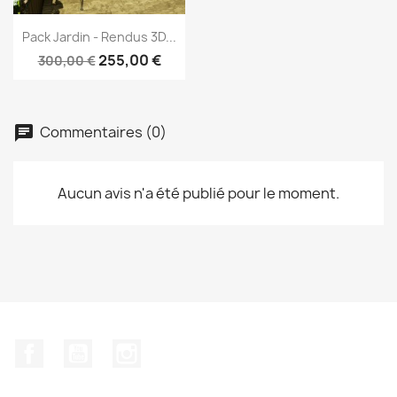
Aperçu rapide

Pack Jardin - Rendus 3D...
255,00 €
300,00 €
Commentaires (0)
Aucun avis n'a été publié pour le moment.
Facebook
YouTube
Instagram